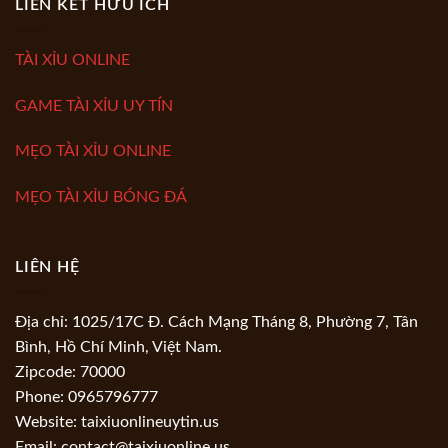
LIÊN KẾT HỮU ÍCH
TÀI XỈU ONLINE
GAME TÀI XỈU UY TÍN
MẸO TÀI XỈU ONLINE
MẸO TÀI XỈU BÓNG ĐÁ
LIÊN HỆ
Địa chỉ: 1025/17C Đ. Cách Mạng Tháng 8, Phường 7, Tân
Bình, Hồ Chí Minh, Việt Nam.
Zipcode: 70000
Phone: 0965796777
Website: taixiuonlineuytin.us
Email:
contact@taixiuonline.us