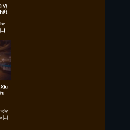
ú Vị
Nhất
line
..]
 Xỉu
ữu
 ngày
[...]