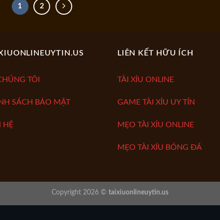
1
2
XIUONLINEUYTIN.US
LIÊN KẾT HỮU ÍCH
CHÚNG TÔI
TÀI XỈU ONLINE
NH SÁCH BẢO MẬT
GAME TÀI XỈU UY TÍN
N HỆ
MẸO TÀI XỈU ONLINE
MẸO TÀI XỈU BÓNG ĐÁ
Copyright 2026 ©
taixiuonlineuytin.us