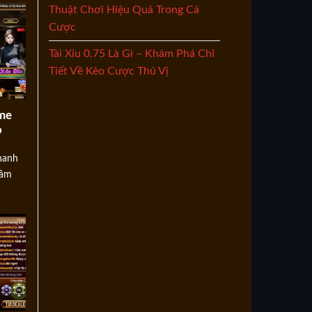
Thuật Chơi Hiệu Quả Trong Cá
Cược
Tài Xỉu 0.75 Là Gì – Khám Phá Chi
Tiết Về Kèo Cược Thú Vị
ame
o
nhanh
tâm