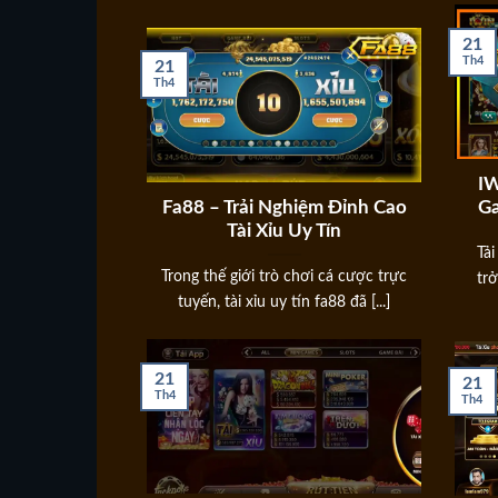
21
Th4
21
Th4
IW
Fa88 – Trải Nghiệm Đỉnh Cao
Ga
Tài Xỉu Uy Tín
Tả
Trong thế giới trò chơi cá cược trực
tr
tuyến, tài xỉu uy tín fa88 đã [...]
21
21
Th4
Th4