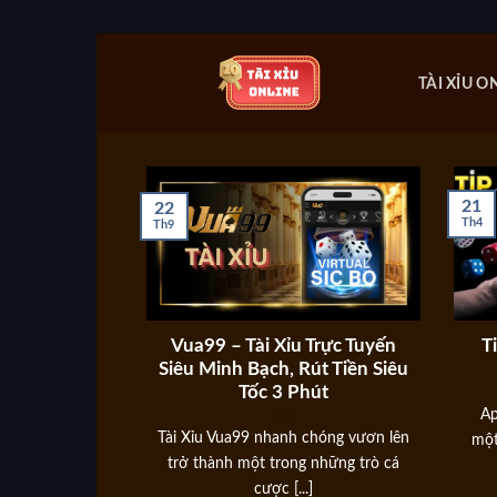
Bỏ
qua
TÀI XỈU O
nội
dung
21
22
Th4
Th9
Vua99 – Tài Xỉu Trực Tuyến
T
Siêu Minh Bạch, Rút Tiền Siêu
Tốc 3 Phút
Ap
Tài Xỉu Vua99 nhanh chóng vươn lên
một
trở thành một trong những trò cá
cược [...]