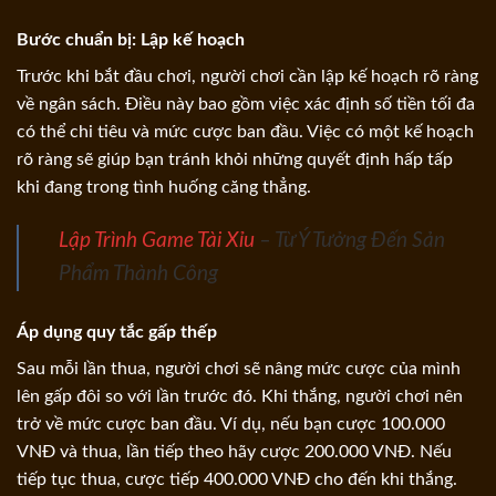
Bước chuẩn bị: Lập kế hoạch
Trước khi bắt đầu chơi, người chơi cần lập kế hoạch rõ ràng
về ngân sách. Điều này bao gồm việc xác định số tiền tối đa
có thể chi tiêu và mức cược ban đầu. Việc có một kế hoạch
rõ ràng sẽ giúp bạn tránh khỏi những quyết định hấp tấp
khi đang trong tình huống căng thẳng.
Lập Trình Game Tài Xỉu
– Từ Ý Tưởng Đến Sản
Phẩm Thành Công
Áp dụng quy tắc gấp thếp
Sau mỗi lần thua, người chơi sẽ nâng mức cược của mình
lên gấp đôi so với lần trước đó. Khi thắng, người chơi nên
trở về mức cược ban đầu. Ví dụ, nếu bạn cược 100.000
VNĐ và thua, lần tiếp theo hãy cược 200.000 VNĐ. Nếu
tiếp tục thua, cược tiếp 400.000 VNĐ cho đến khi thắng.