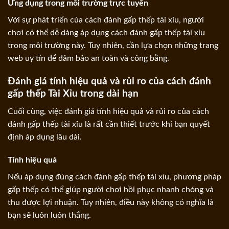
Ứng dụng trong môi trường trực tuyến
Với sự phát triển của cách đánh gấp thếp tài xỉu, người
chơi có thể dễ dàng áp dụng cách đánh gấp thếp tài xỉu
trong môi trường này. Tuy nhiên, cần lựa chọn những trang
web uy tín để đảm bảo an toàn và công bằng.
Đánh giá tính hiệu quả và rủi ro của cách đánh
gấp thếp Tài Xỉu trong dài hạn
Cuối cùng, việc đánh giá tính hiệu quả và rủi ro của cách
đánh gấp thếp tài xỉu là rất cần thiết trước khi bạn quyết
định áp dụng lâu dài.
Tính hiệu quả
Nếu áp dụng đúng cách đánh gấp thếp tài xỉu, phương pháp
gấp thếp có thể giúp người chơi hồi phục nhanh chóng và
thu được lợi nhuận. Tuy nhiên, điều này không có nghĩa là
bạn sẽ luôn luôn thắng.