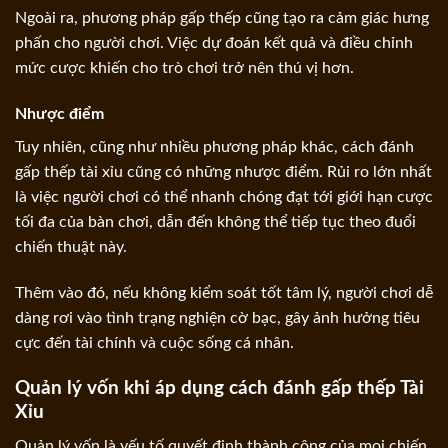
Ngoài ra, phương pháp gấp thếp cũng tạo ra cảm giác hưng
phấn cho người chơi. Việc dự đoán kết quả và điều chỉnh
mức cược khiến cho trò chơi trở nên thú vị hơn.
Nhược điểm
Tuy nhiên, cũng như nhiều phương pháp khác, cách đánh
gấp thếp tài xỉu cũng có những nhược điểm. Rủi ro lớn nhất
là việc người chơi có thể nhanh chóng đạt tới giới hạn cược
tối đa của bàn chơi, dẫn đến không thể tiếp tục theo đuổi
chiến thuật này.
Thêm vào đó, nếu không kiểm soát tốt tâm lý, người chơi dễ
dàng rơi vào tình trạng nghiện cờ bạc, gây ảnh hưởng tiêu
cực đến tài chính và cuộc sống cá nhân.
Quản lý vốn khi áp dụng cách đánh gấp thếp Tài
Xỉu
Quản lý vốn là yếu tố quyết định thành công của mọi chiến