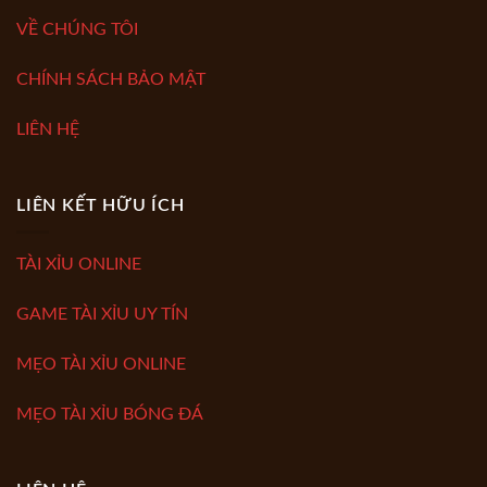
VỀ CHÚNG TÔI
CHÍNH SÁCH BẢO MẬT
LIÊN HỆ
LIÊN KẾT HỮU ÍCH
TÀI XỈU ONLINE
GAME TÀI XỈU UY TÍN
MẸO TÀI XỈU ONLINE
MẸO TÀI XỈU BÓNG ĐÁ