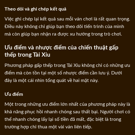
Theo dõi và ghi chép kết quả
Việc ghi chép lại kết quả sau mỗi ván chơi là rất quan trọng.
Điều này không chỉ giúp bạn theo dõi tiến trình của mình
mà còn giúp bạn nhận ra được xu hướng trong trò chơi.
Ưu điểm và nhược điểm của chiến thuật gấp
thếp trong Tài Xỉu
Phương pháp gấp thếp trong Tài Xỉu không chỉ có những ưu
điểm mà còn tồn tại một số nhược điểm cần lưu ý. Dưới
đây là một cái nhìn tổng quát về hai mặt này.
Ưu điểm
Một trong những ưu điểm lớn nhất của phương pháp này là
khả năng phục hồi nhanh chóng sau thất bại. Người chơi có
thể nhanh chóng lấy lại số tiền đã mất, đặc biệt là trong
trường hợp chỉ thua một vài ván liên tiếp.