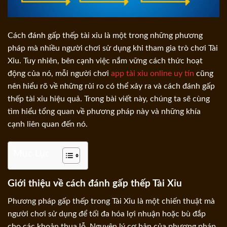
Cách đánh gấp thếp tài xỉu là một trong những phương
pháp mà nhiều người chơi sử dụng khi tham gia trò chơi Tài
Xỉu. Tuy nhiên, bên cạnh việc nắm vững cách thức hoạt
động của nó, mỗi người chơi
app tài xỉu online uy tín
cũng
nên hiểu rõ về những rủi ro có thể xảy ra và cách đánh gấp
thếp tài xỉu hiệu quả. Trong bài viết này, chúng ta sẽ cùng
tìm hiểu tổng quan về phương pháp này và những khía
cạnh liên quan đến nó.
Mục Lục
Giới thiệu về cách đánh gấp thếp Tài Xỉu
Phương pháp gấp thếp trong Tài Xỉu là một chiến thuật mà
người chơi sử dụng để tối đa hóa lợi nhuận hoặc bù đắp
cho các khoản thua lỗ. Nguyên lý cơ bản của phương pháp