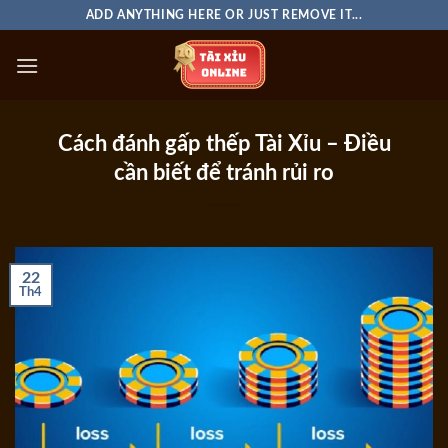
Bỏ
ADD ANYTHING HERE OR JUST REMOVE IT...
qua
nội
dung
Cách đánh gấp thếp Tài Xỉu – Điều
cần biết để tránh rủi ro
22
Th4