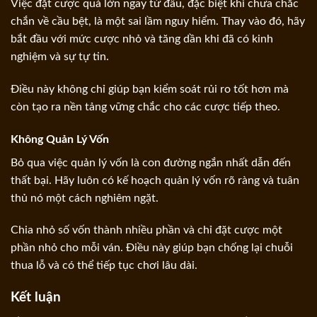
Việc đặt cược quá lớn ngay từ đầu, đặc biệt khi chưa chắc
chắn về cầu bệt, là một sai lầm nguy hiểm. Thay vào đó, hãy
bắt đầu với mức cược nhỏ và tăng dần khi đã có kinh
nghiệm và sự tự tin.
Điều này không chỉ giúp bạn kiểm soát rủi ro tốt hơn mà
còn tạo ra nền tảng vững chắc cho các cược tiếp theo.
Không Quản Lý Vốn
Bỏ qua việc quản lý vốn là con đường ngắn nhất dẫn đến
thất bại. Hãy luôn có kế hoạch quản lý vốn rõ ràng và tuân
thủ nó một cách nghiêm ngặt.
Chia nhỏ số vốn thành nhiều phần và chỉ đặt cược một
phần nhỏ cho mỗi ván. Điều này giúp bạn chống lại chuỗi
thua lỗ và có thể tiếp tục chơi lâu dài.
Kết luận