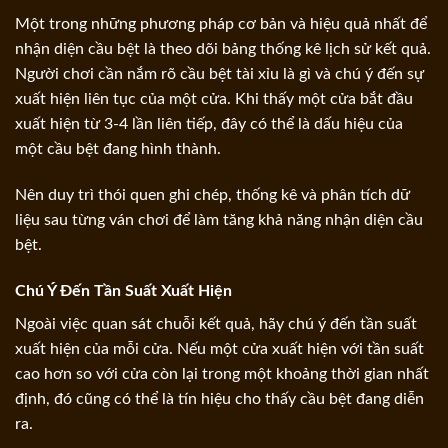
Một trong những phương pháp cơ bản và hiệu quả nhất để
nhận diện cầu bệt là theo dõi bảng thống kê lịch sử kết quả.
Người chơi cần nắm rõ cầu bệt tài xỉu là gì và chú ý đến sự
xuất hiện liên tục của một cửa. Khi thấy một cửa bắt đầu
xuất hiện từ 3-4 lần liên tiếp, đây có thể là dấu hiệu của
một cầu bệt đang hình thành.
Nên duy trì thói quen ghi chép, thống kê và phân tích dữ
liệu sau từng ván chơi để làm tăng khả năng nhận diện cầu
bệt.
Chú Ý Đến Tần Suất Xuất Hiện
Ngoài việc quan sát chuỗi kết quả, hãy chú ý đến tần suất
xuất hiện của mỗi cửa. Nếu một cửa xuất hiện với tần suất
cao hơn so với cửa còn lại trong một khoảng thời gian nhất
định, đó cũng có thể là tín hiệu cho thấy cầu bệt đang diễn
ra.