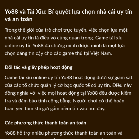
Yo88 và Tài Xỉu: Bí quyết lựa chọn nhà cái uy tín
và an toàn
Trong thế giới của trò chơi trực tuyến, việc chọn lựa một
nhà cái uy tín là điều vô cùng quan trọng. Game tài xỉu
online uy tín Yo88 đã chứng minh được mình là một lựa
chọn đáng tin cậy cho các game thủ tại Việt Nam.
Đối tác và giấy phép hoạt động
Game tài xỉu online uy tín Yo88 hoạt động dưới sự giám sát
của các tổ chức quản lý cờ bạc quốc tế có uy tín. Điều này
đồng nghĩa với việc mọi hoạt động tại Yo88 đều được kiểm
tra và đảm bảo tính công bằng. Người chơi có thể hoàn
toàn yên tâm khi gửi gắm niềm tin vào nơi đây.
Các phương thức thanh toán an toàn
Yo88 hỗ trợ nhiều phương thức thanh toán an toàn và