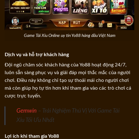
Game Tài Xỉu Online uy tín Yo88 hàng đầu Việt Nam
Dịch vụ và hỗ trợ khách hàng
Đội ngũ chăm sóc khách hàng của Yo88 hoạt động 24/7,
luôn sẵn sàng phục vụ và giải đáp mọi thắc mắc của người
chơi. Điều này không chỉ tạo sự thoải mái cho người chơi
mà còn giúp họ tự tin hơn khi tham gia vào các trò chơi cá
cược trực tuyến.
Gemwin
– Trải Nghiệm Thú Vị Với Game Tài
Xỉu Tối Ưu Nhất
Lợi ích khi tham gia Yo88