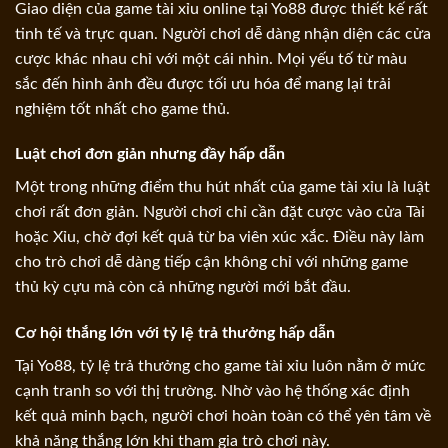
Giao diện của game tài xỉu online tại Yo88 được thiết kế rất
tinh tế và trực quan. Người chơi dễ dàng nhận diện các cửa
cược khác nhau chỉ với một cái nhìn. Mọi yếu tố từ màu
sắc đến hình ảnh đều được tối ưu hóa để mang lại trải
nghiệm tốt nhất cho game thủ.
Luật chơi đơn giản nhưng đầy hấp dẫn
Một trong những điểm thu hút nhất của game tài xỉu là luật
chơi rất đơn giản. Người chơi chỉ cần đặt cược vào cửa Tài
hoặc Xỉu, chờ đợi kết quả từ ba viên xúc xắc. Điều này làm
cho trò chơi dễ dàng tiếp cận không chỉ với những game
thủ kỳ cựu mà còn cả những người mới bắt đầu.
Cơ hội thắng lớn với tỷ lệ trả thưởng hấp dẫn
Tại Yo88, tỷ lệ trả thưởng cho game tài xỉu luôn nằm ở mức
cạnh tranh so với thị trường. Nhờ vào hệ thống xác định
kết quả minh bạch, người chơi hoàn toàn có thể yên tâm về
khả năng thắng lớn khi tham gia trò chơi này.