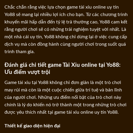
Chắc chắn rằng việc lựa chọn game tài xỉu online uy tín
Yo88 sẽ mang lại nhiều lợi ích cho bạn. Từ các chương trình
khuyến mãi hấp dẫn đến tỷ lệ trả thưởng cao, Yo88 cam kết
rằng người chơi sẽ có những trải nghiệm tuyệt vời nhất. Là
một nhà cái uy tín, Yo88 không chỉ dừng lại ở việc cung cấp
dịch vụ mà còn đồng hành cùng người chơi trong suốt quá
trình tham gia.
Đánh giá chi tiết game Tài Xỉu online tại Yo88:
Ưu điểm vượt trội
Game tài xỉu tại Yo88 không chỉ đơn giản là một trò chơi
may rủi mà còn là một cuộc chiến giữa trí tuệ và bản lĩnh
của người chơi. Những ưu điểm nổi bật của trò chơi này
chính là lý do khiến nó trở thành một trong những trò chơi
được yêu thích nhất tại game tài xỉu online uy tín Yo88.
Thiết kế giao diện hiện đại