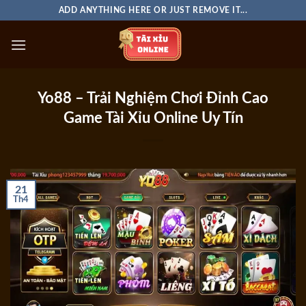
Bỏ
ADD ANYTHING HERE OR JUST REMOVE IT...
qua
nội
dung
Yo88 – Trải Nghiệm Chơi Đỉnh Cao
Game Tài Xỉu Online Uy Tín
21
Th4