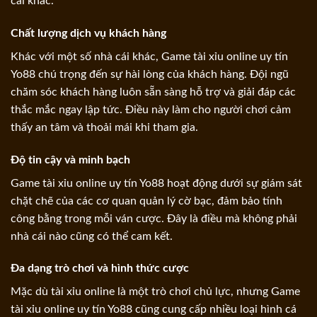
cái khác.
Chất lượng dịch vụ khách hàng
Khác với một số nhà cái khác, Game tài xỉu online uy tín
Yo88 chú trọng đến sự hài lòng của khách hàng. Đội ngũ
chăm sóc khách hàng luôn sẵn sàng hỗ trợ và giải đáp các
thắc mắc ngay lập tức. Điều này làm cho người chơi cảm
thấy an tâm và thoải mái khi tham gia.
Độ tin cậy và minh bạch
Game tài xỉu online uy tín Yo88 hoạt động dưới sự giám sát
chặt chẽ của các cơ quan quản lý cờ bạc, đảm bảo tính
công bằng trong mỗi ván cược. Đây là điều mà không phải
nhà cái nào cũng có thể cam kết.
Đa dạng trò chơi và hình thức cược
Mặc dù tài xỉu online là một trò chơi chủ lực, nhưng Game
tài xỉu online uy tín Yo88 cũng cung cấp nhiều loại hình cá