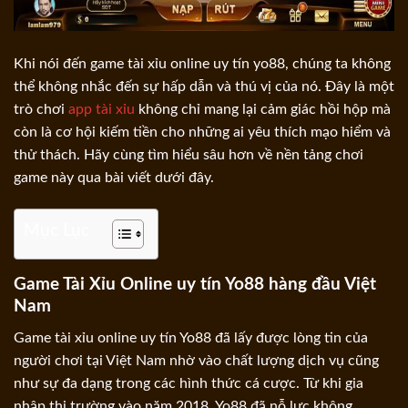
Khi nói đến game tài xỉu online uy tín yo88, chúng ta không
thể không nhắc đến sự hấp dẫn và thú vị của nó. Đây là một
trò chơi
app tài xỉu
không chỉ mang lại cảm giác hồi hộp mà
còn là cơ hội kiếm tiền cho những ai yêu thích mạo hiểm và
thử thách. Hãy cùng tìm hiểu sâu hơn về nền tảng chơi
game này qua bài viết dưới đây.
Mục Lục
Game Tài Xỉu Online uy tín Yo88 hàng đầu Việt
Nam
Game tài xỉu online uy tín Yo88 đã lấy được lòng tin của
người chơi tại Việt Nam nhờ vào chất lượng dịch vụ cũng
như sự đa dạng trong các hình thức cá cược. Từ khi gia
nhập thị trường vào năm 2018, Yo88 đã nỗ lực không