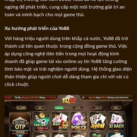
ngừng để phát triển, cung cấp một môi trường giải trí an
toàn và minh bạch cho mọi game thủ.
Xu hướng phát triển của Yo88
Với hàng triệu người dùng trên khắp cả nước, Yo88 đã trở
thành cái tên quen thuộc trong cộng đồng game thủ. Việc
áp dụng công nghệ tiên tiến trong mọi hoạt động kinh
doanh đã giúp game tài xỉu online uy tín Yo88 tăng cường
tính bảo mật và trải nghiệm người dùng. Hệ thống giao diện
thân thiện giúp người chơi dễ dàng tham gia chỉ với vài cú
click chuột.