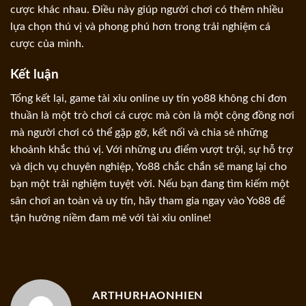
cược khác nhau. Điều này giúp người chơi có thêm nhiều
lựa chọn thú vị và phong phú hơn trong trải nghiệm cá
cược của mình.
Kết luận
Tổng kết lại, game tài xỉu online uy tín yo88 không chỉ đơn
thuần là một trò chơi cá cược mà còn là một cộng đồng nơi
mà người chơi có thể gặp gỡ, kết nối và chia sẻ những
khoảnh khắc thú vị. Với những ưu điểm vượt trội, sự hỗ trợ
và dịch vụ chuyên nghiệp, Yo88 chắc chắn sẽ mang lại cho
bạn một trải nghiệm tuyệt vời. Nếu bạn đang tìm kiếm một
sân chơi an toàn và uy tín, hãy tham gia ngay vào Yo88 để
tận hưởng niềm đam mê với tài xỉu online!
ARTHURHAONHIEN